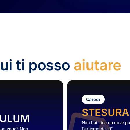
cui ti posso
aiutare
Career
STESURA
CULUM
Non hai idea da dove par
oppo vago? Non
Partiamo da “0”