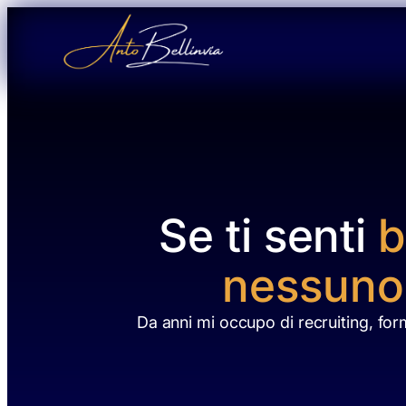
Vai
Revisione CV
al
contenuto
Se ti senti
b
nessuno
Da anni mi occupo di recruiting, for