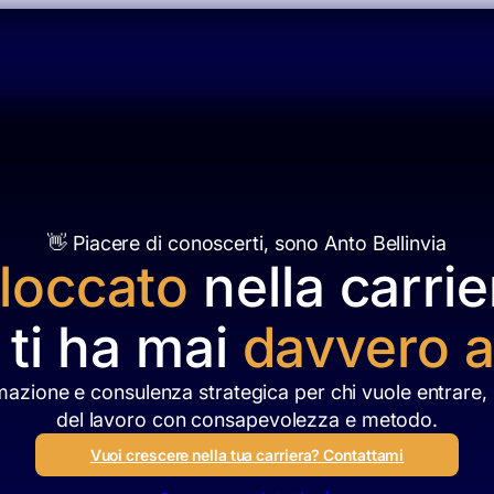
Stesura CV
Profilazione Linkedin
Po
👋 Piacere di conoscerti, sono Anto Bellinvia
loccato
nella carrie
ti ha mai
davvero a
mazione e consulenza strategica per chi vuole entrare, 
del lavoro con consapevolezza e metodo.
Vuoi crescere nella tua carriera? Contattami