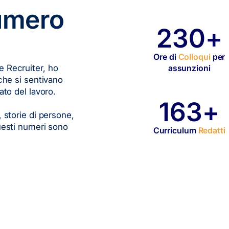
numero
374+
Ore di
Colloqui
per
e Recruiter, ho
assunzioni
 che si sentivano
to del lavoro.
270+
, storie di persone,
Questi numeri sono
Curriculum
Redatti