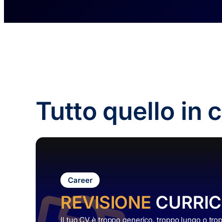
Tutto quello in 
Career
REVISIONE
CURRI
Il tuo CV è troppo generico, troppo lungo o tr