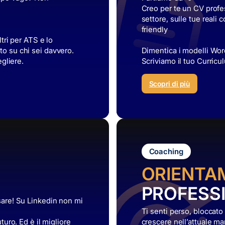
Creo per te un CV profe
settore, sulle tue real
friendly
ltri per ATS e lo
to su chi sei davvero.
Dimentica i modelli Wor
egliere.
Scriviamo il tuo Curricu
Scopri di più
Coaching
ORIENTA
PROFESS
usare! Su Linkedin non mi
Ti senti perso, bloccato
uturo. Ed è il migliore
crescere nell’attuale m